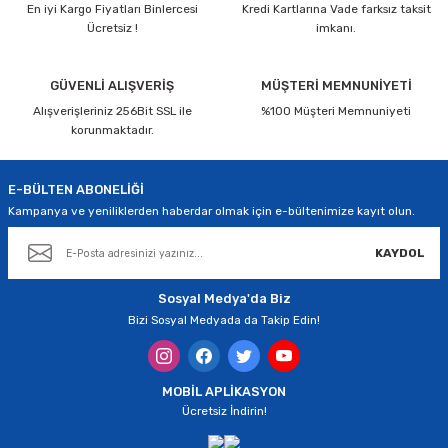
En iyi Kargo Fiyatları Binlercesi
Kredi Kartlarına Vade farksız taksit
Ürün resmi kalitesiz, bozuk veya görüntülenemiyor.
Ücretsiz !
imkanı.
Ürün açıklamasında eksik bilgiler bulunuyor.
Ürün bilgilerinde hatalar bulunuyor.
GÜVENLİ ALIŞVERİŞ
MÜŞTERİ MEMNUNİYETİ
Alışverişleriniz 256Bit SSL ile
Ürün fiyatı diğer sitelerden daha pahalı.
%100 Müşteri Memnuniyeti
korunmaktadır.
Bu ürüne benzer farklı alternatifler olmalı.
E-BÜLTEN ABONELİĞİ
Kampanya ve yeniliklerden haberdar olmak için e-bültenimize kayıt olun.
KAYDOL
Gönder
Sosyal Medya'da Biz
Bizi Sosyal Medyada da Takip Edin!
MOBİL APLİKASYON
Ücretsiz İndirin!