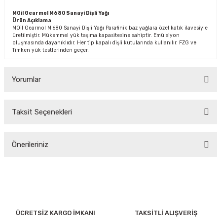
MOil Gearmol M680 Sanayi Dişli Yağı
Ürün Açıklama
MOil Gearmol M 680 Sanayi Dişli Yağı Parafinik baz yağlara özel katık ilavesiyle
üretilmiştir. Mükemmel yük taşıma kapasitesine sahiptir. Emülsiyon
oluşmasında dayanıklıdır. Her tip kapalı dişli kutularında kullanılır. FZG ve
Timken yük testlerinden geçer.
Yorumlar
Taksit Seçenekleri
Bu ürüne ilk yorumu siz yapın!
Önerileriniz
Yorum Yaz
Bu ürünün fiyat bilgisi, resim, ürün açıklamalarında ve diğer
konularda yetersiz gördüğünüz noktaları öneri formunu
kullanarak tarafımıza iletebilirsiniz.
Görüş ve önerileriniz için teşekkür ederiz.
ÜCRETSİZ KARGO İMKANI
TAKSİTLİ ALIŞVERİŞ