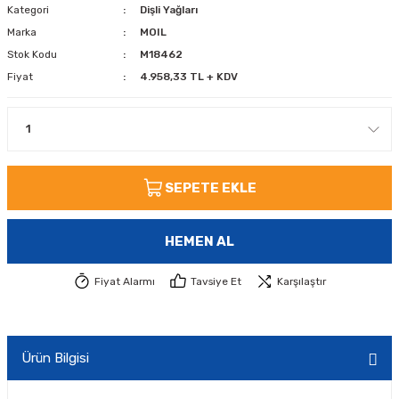
Kategori
Dişli Yağları
Marka
MOIL
Stok Kodu
M18462
Fiyat
4.958,33 TL + KDV
SEPETE EKLE
HEMEN AL
Fiyat Alarmı
Tavsiye Et
Karşılaştır
Ürün Bilgisi