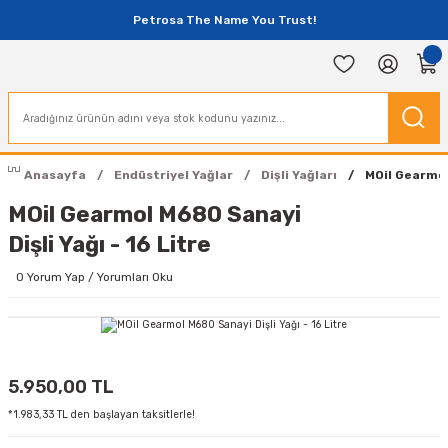
Petrosa The Name You Trust!
Anasayfa
Endüstriyel Yağlar
Dişli Yağları
MOil Gearmol
MOil Gearmol M680 Sanayi
Dişli Yağı - 16 Litre
0 Yorum Yap / Yorumları Oku
5.950,00 TL
*1.983,33 TL den başlayan taksitlerle!