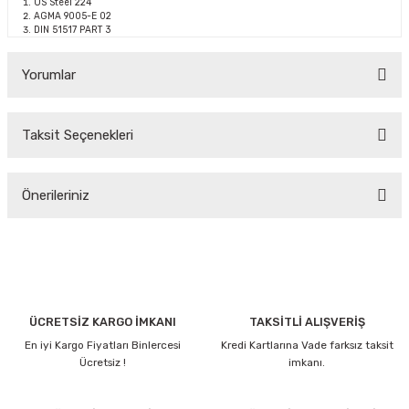
US Steel 224
AGMA 9005-E 02
DIN 51517 PART 3
Yorumlar
Taksit Seçenekleri
Bu ürüne ilk yorumu siz yapın!
Önerileriniz
Yorum Yaz
Bu ürünün fiyat bilgisi, resim, ürün açıklamalarında ve diğer
konularda yetersiz gördüğünüz noktaları öneri formunu
kullanarak tarafımıza iletebilirsiniz.
Görüş ve önerileriniz için teşekkür ederiz.
ÜCRETSİZ KARGO İMKANI
TAKSİTLİ ALIŞVERİŞ
En iyi Kargo Fiyatları Binlercesi
Kredi Kartlarına Vade farksız taksit
Ürün resmi kalitesiz, bozuk veya görüntülenemiyor.
Ücretsiz !
imkanı.
Ürün açıklamasında eksik bilgiler bulunuyor.