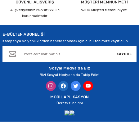
Ürün bilgilerinde hatalar bulunuyor.
GÜVENLİ ALIŞVERİŞ
MÜŞTERİ MEMNUNİYETİ
Alışverişleriniz 256Bit SSL ile
Ürün fiyatı diğer sitelerden daha pahalı.
%100 Müşteri Memnuniyeti
korunmaktadır.
Bu ürüne benzer farklı alternatifler olmalı.
E-BÜLTEN ABONELİĞİ
Kampanya ve yeniliklerden haberdar olmak için e-bültenimize kayıt olun.
KAYDOL
Gönder
Sosyal Medya'da Biz
Bizi Sosyal Medyada da Takip Edin!
MOBİL APLİKASYON
Ücretsiz İndirin!