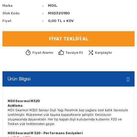
Marka
MOIL
Stok Kodu
MSD320180
Fiyat
0,00 TL + KDV
FIYAT TEKLIFI AL
Fiyat Alarmı
Tavsiye Et
Karşılaştır
Ürün Bilgisi
MOil Gearmol M320
Açıklama
MOil Gearmol M320 Sanayi Dişli Yağı Parafinik baz yağlara özel katık ilavesiyle
üretilmiştir. Mükemmel yük taşıma kapasitesine sahiptir. Emülsiyon
oluşmasında dayanıklıdır. Her tip kapalı dişli kutularında kullanılır. FZG ve
Timken yük testlerinden geçer.
MOil Gearmol M 320 -
Performans Seviyeleri