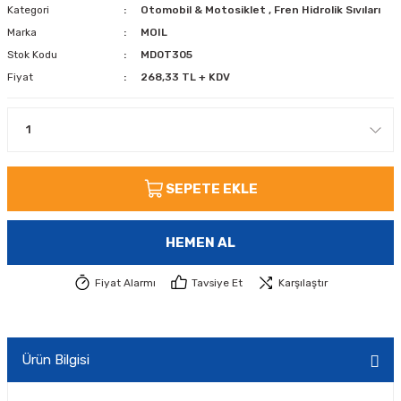
Kategori
Otomobil & Motosiklet
,
Fren Hidrolik Sıvıları
Marka
MOIL
Stok Kodu
MD0T305
Fiyat
268,33 TL + KDV
SEPETE EKLE
HEMEN AL
Fiyat Alarmı
Tavsiye Et
Karşılaştır
Ürün Bilgisi