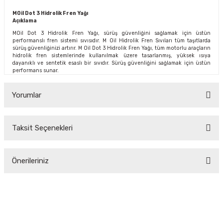
MOil Dot 3 Hidrolik Fren Yağı
Açıklama
MOil Dot 3 Hidrolik Fren Yağı, sürüş güvenliğini sağlamak için üstün
performanslı fren sistemi sıvısıdır. M Oil Hidrolik Fren Sıvıları tüm taşıtlarda
sürüş güvenliğinizi artırır. M Oil Dot 3 Hidrolik Fren Yağı, tüm motorlu araçların
hidrolik fren sistemlerinde kullanılmak üzere tasarlanmış, yüksek ısıya
dayanıklı ve sentetik esaslı bir sıvıdır. Sürüş güvenliğini sağlamak için üstün
performans sunar.
Yorumlar
Taksit Seçenekleri
Bu ürüne ilk yorumu siz yapın!
Önerileriniz
Yorum Yaz
Bu ürünün fiyat bilgisi, resim, ürün açıklamalarında ve diğer
konularda yetersiz gördüğünüz noktaları öneri formunu
kullanarak tarafımıza iletebilirsiniz.