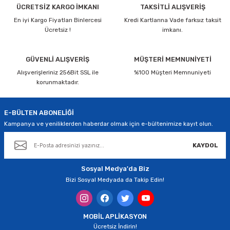
Görüş ve önerileriniz için teşekkür ederiz.
ÜCRETSİZ KARGO İMKANI
TAKSİTLİ ALIŞVERİŞ
En iyi Kargo Fiyatları Binlercesi
Kredi Kartlarına Vade farksız taksit
Ürün resmi kalitesiz, bozuk veya görüntülenemiyor.
Ücretsiz !
imkanı.
Ürün açıklamasında eksik bilgiler bulunuyor.
Ürün bilgilerinde hatalar bulunuyor.
GÜVENLİ ALIŞVERİŞ
MÜŞTERİ MEMNUNİYETİ
Alışverişleriniz 256Bit SSL ile
Ürün fiyatı diğer sitelerden daha pahalı.
%100 Müşteri Memnuniyeti
korunmaktadır.
Bu ürüne benzer farklı alternatifler olmalı.
E-BÜLTEN ABONELİĞİ
Kampanya ve yeniliklerden haberdar olmak için e-bültenimize kayıt olun.
KAYDOL
Gönder
Sosyal Medya'da Biz
Bizi Sosyal Medyada da Takip Edin!
MOBİL APLİKASYON
Ücretsiz İndirin!