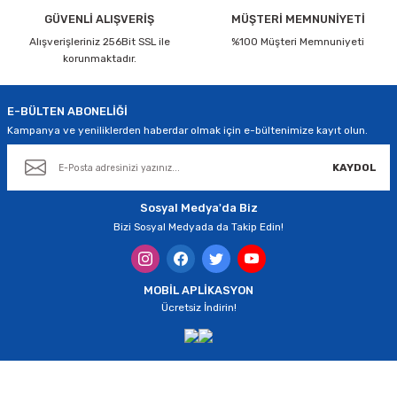
Ürün bilgilerinde hatalar bulunuyor.
GÜVENLİ ALIŞVERİŞ
MÜŞTERİ MEMNUNİYETİ
Alışverişleriniz 256Bit SSL ile
Ürün fiyatı diğer sitelerden daha pahalı.
%100 Müşteri Memnuniyeti
korunmaktadır.
Bu ürüne benzer farklı alternatifler olmalı.
E-BÜLTEN ABONELİĞİ
Kampanya ve yeniliklerden haberdar olmak için e-bültenimize kayıt olun.
KAYDOL
Gönder
Sosyal Medya'da Biz
Bizi Sosyal Medyada da Takip Edin!
MOBİL APLİKASYON
Ücretsiz İndirin!