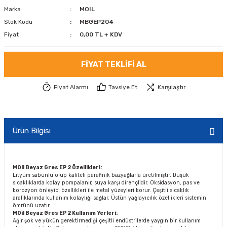
Marka
MOIL
Stok Kodu
MBGEP204
Fiyat
0,00 TL + KDV
FIYAT TEKLIFI AL
Fiyat Alarmı
Tavsiye Et
Karşılaştır
Ürün Bilgisi
MOil Beyaz Gres EP 2 Özellikleri:
Lityum sabunlu olup kaliteli parafinik bazyağlarla üretilmiştir. Düşük
sıcaklıklarda kolay pompalanır, suya karşı dirençlidir. Oksidasyon, pas ve
korozyon önleyici özellikleri ile metal yüzeyleri korur. Çeşitli sıcaklık
aralıklarında kullanım kolaylığı sağlar. Üstün yağlayıcılık özellikleri sistemin
ömrünü uzatır.
MOil Beyaz Gres EP 2 Kullanım Yerleri:
Ağır şok ve yükün gerektirmediği çeşitli endüstrilerde yaygın bir kullanım