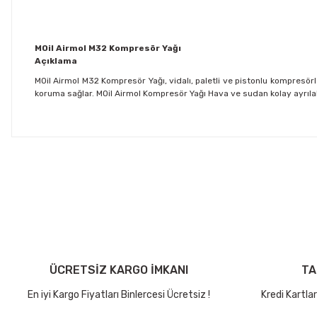
MOil Airmol M32 Kompresör Yağı
Açıklama
MOil Airmol M32 Kompresör Yağı, vidalı, paletli ve pistonlu kompresö
koruma sağlar. MOil Airmol Kompresör Yağı Hava ve sudan kolay ayrılabil
Bu ürünün fiyat bilgisi, resim, ürün açıklamalarında ve diğer konu
Görüş ve önerileriniz için teşekkür ederiz.
Ürün resmi kalitesiz, bozuk veya görüntülenemiyor.
ÜCRETSİZ KARGO İMKANI
TA
Ürün açıklamasında eksik bilgiler bulunuyor.
Ürün bilgilerinde hatalar bulunuyor.
En iyi Kargo Fiyatları Binlercesi Ücretsiz !
Kredi Kartla
Ürün fiyatı diğer sitelerden daha pahalı.