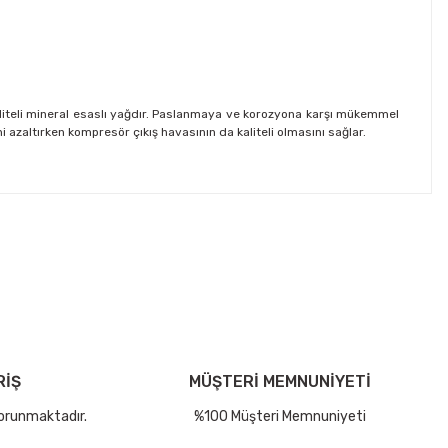
aliteli mineral esaslı yağdır. Paslanmaya ve korozyona karşı mükemmel
 azaltırken kompresör çıkış havasının da kaliteli olmasını sağlar.
tebilirsiniz.
RİŞ
MÜŞTERİ MEMNUNİYETİ
korunmaktadır.
%100 Müşteri Memnuniyeti