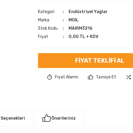
Kategori
Endüstriyel Yağlar
Marka
MOIL
Stok Kodu
MAIRM3216
Fiyat
0,00 TL + KDV
FIYAT TEKLIFI AL
Fiyat Alarmı
Tavsiye Et
 Seçenekleri
Önerileriniz