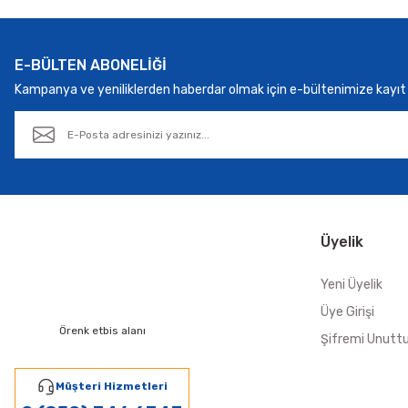
Bu ürüne benzer farklı alternatifler olmalı.
E-BÜLTEN ABONELİĞİ
Kampanya ve yeniliklerden haberdar olmak için e-bültenimize kayıt 
Üyelik
Yeni Üyelik
Üye Girişi
Örenk etbis alanı
Şifremi Unut
Müşteri Hizmetleri