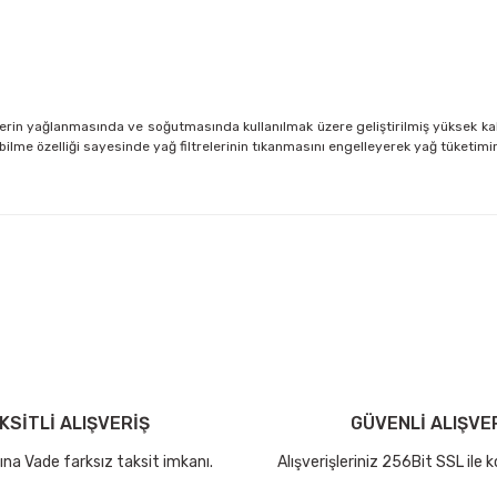
rlerin yağlanmasında ve soğutmasında kullanılmak üzere geliştirilmiş yüksek k
me özelliği sayesinde yağ filtrelerinin tıkanmasını engelleyerek yağ tüketimini
larda yetersiz gördüğünüz noktaları öneri formunu kullanarak tarafımıza ile
Bu ürüne ilk yorumu siz yapın!
Yorum Yaz
KSİTLİ ALIŞVERİŞ
GÜVENLİ ALIŞVE
rına Vade farksız taksit imkanı.
Alışverişleriniz 256Bit SSL ile 