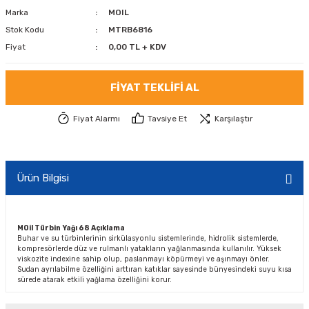
Marka
MOIL
Stok Kodu
MTRB6816
Fiyat
0,00 TL + KDV
FIYAT TEKLIFI AL
Fiyat Alarmı
Tavsiye Et
Karşılaştır
Ürün Bilgisi
MOil Türbin Yağı 68 Açıklama
Buhar ve su türbinlerinin sirkülasyonlu sistemlerinde, hidrolik sistemlerde,
kompresörlerde düz ve rulmanlı yatakların yağlanmasında kullanılır. Yüksek
viskozite indexine sahip olup, paslanmayı köpürmeyi ve aşınmayı önler.
Sudan ayrılabilme özelliğini arttıran katıklar sayesinde bünyesindeki suyu kısa
sürede atarak etkili yağlama özelliğini korur.