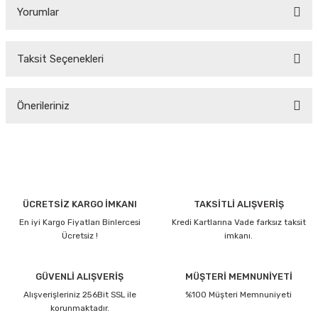
Yorumlar
Taksit Seçenekleri
Bu ürüne ilk yorumu siz yapın!
Önerileriniz
Yorum Yaz
Bu ürünün fiyat bilgisi, resim, ürün açıklamalarında ve diğer
konularda yetersiz gördüğünüz noktaları öneri formunu
kullanarak tarafımıza iletebilirsiniz.
Görüş ve önerileriniz için teşekkür ederiz.
ÜCRETSİZ KARGO İMKANI
TAKSİTLİ ALIŞVERİŞ
En iyi Kargo Fiyatları Binlercesi
Kredi Kartlarına Vade farksız taksit
Ürün resmi kalitesiz, bozuk veya görüntülenemiyor.
Ücretsiz !
imkanı.
Ürün açıklamasında eksik bilgiler bulunuyor.
Ürün bilgilerinde hatalar bulunuyor.
GÜVENLİ ALIŞVERİŞ
MÜŞTERİ MEMNUNİYETİ
Alışverişleriniz 256Bit SSL ile
Ürün fiyatı diğer sitelerden daha pahalı.
%100 Müşteri Memnuniyeti
korunmaktadır.
Bu ürüne benzer farklı alternatifler olmalı.