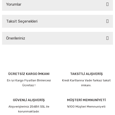
Yorumlar
Taksit Seçenekleri
Bu ürüne ilk yorumu siz yapın!
Önerileriniz
Yorum Yaz
Bu ürünün fiyat bilgisi, resim, ürün açıklamalarında ve diğer
konularda yetersiz gördüğünüz noktaları öneri formunu
kullanarak tarafımıza iletebilirsiniz.
Görüş ve önerileriniz için teşekkür ederiz.
ÜCRETSİZ KARGO İMKANI
TAKSİTLİ ALIŞVERİŞ
En iyi Kargo Fiyatları Binlercesi
Kredi Kartlarına Vade farksız taksit
Ürün resmi kalitesiz, bozuk veya görüntülenemiyor.
Ücretsiz !
imkanı.
Ürün açıklamasında eksik bilgiler bulunuyor.
Ürün bilgilerinde hatalar bulunuyor.
GÜVENLİ ALIŞVERİŞ
MÜŞTERİ MEMNUNİYETİ
Alışverişleriniz 256Bit SSL ile
Ürün fiyatı diğer sitelerden daha pahalı.
%100 Müşteri Memnuniyeti
korunmaktadır.
Bu ürüne benzer farklı alternatifler olmalı.