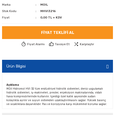
Marka
MOIL
Stok Kodu
MHVI3216
Fiyat
0,00 TL + KDV
FIYAT TEKLIFI AL
Fiyat Alarmı
Tavsiye Et
Karşılaştır
Ürün Bilgisi
Açıklama
MOil Hidromol HVI 32 tüm endüstriyel hidrolik sistemleri, deniz uygulamalı
hidrolik sistemleri, iş-makineleri, presler, enjeksiyon makinalarında, vidalı
hava kompresörlerinde kullanılır. İçerdiği özel katık sayesinde sudan
kolaylıkla ayrılır ve suyun sistemden uzaklaştırılmasını sağlar. Yüksek basınç
ve sıcaklıklara dayanıklıdır. Pas ve korozyona karşı mükemmel koruma sağlar.