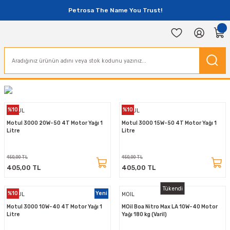
Petrosa The Name You Trust!
%10
%10
MOTUL
MOTUL
Motul 3000 20W-50 4T Motor Yağı 1
Motul 3000 15W-50 4T Motor Yağı 1
Litre
Litre
450,00 TL
450,00 TL
405,00 TL
405,00 TL
Tükendi
%10
Yeni
MOTUL
MOIL
Motul 3000 10W-40 4T Motor Yağı 1
MOil Boa Nitro Max LA 10W-40 Motor
Litre
Yağı 180 kg (Varil)