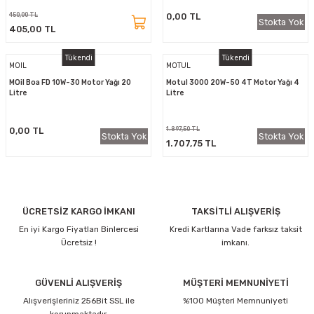
450,00 TL
0,00 TL
Stokta Yok
405,00 TL
Tükendi
Tükendi
MOIL
MOTUL
MOil Boa FD 10W-30 Motor Yağı 20
Motul 3000 20W-50 4T Motor Yağı 4
Litre
Litre
0,00 TL
1.897,50 TL
Stokta Yok
Stokta Yok
1.707,75 TL
ÜCRETSİZ KARGO İMKANI
TAKSİTLİ ALIŞVERİŞ
En iyi Kargo Fiyatları Binlercesi
Kredi Kartlarına Vade farksız taksit
Ücretsiz !
imkanı.
GÜVENLİ ALIŞVERİŞ
MÜŞTERİ MEMNUNİYETİ
Alışverişleriniz 256Bit SSL ile
%100 Müşteri Memnuniyeti