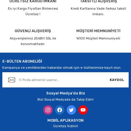
ÜCRETSİZ KARGO İMKANI
TAKSİTLİ ALIŞVERİŞ
En iyi Kargo Fiyatları Binlercesi
Kredi Kartlarına Vade farksız taksit
Ücretsiz !
imkanı.
GÜVENLİ ALIŞVERİŞ
MÜŞTERİ MEMNUNİYETİ
Alışverişleriniz 256Bit SSL ile
%100 Müşteri Memnuniyeti
korunmaktadır.
E-BÜLTEN ABONELİĞİ
Kampanya ve yeniliklerden haberdar olmak için e-bültenimize kayıt olun.
KAYDOL
Sosyal Medya'da Biz
Bizi Sosyal Medyada da Takip Edin!
MOBİL APLİKASYON
Ücretsiz İndirin!